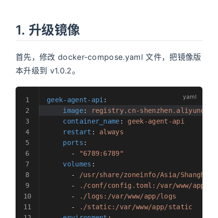
1. 升级镜像
首先，修改 docker-compose.yaml 文件，把镜像版
本升级到 v1.0.2。
geek-agent-api
:
    image
: 
registry.cn-shenzhen.aliyuncs.c
    container_name
: 
geek-agent-api
    restart
: 
always
    ports
:
      - 
"6789:6789"
    volumes
:
      - 
/usr/share/zoneinfo/Asia/Shanghai:
      - 
./conf/config.toml:/var/www/app/co
      - 
./logs:/var/www/app/logs
      - 
./static:/var/www/app/static
    environment
: