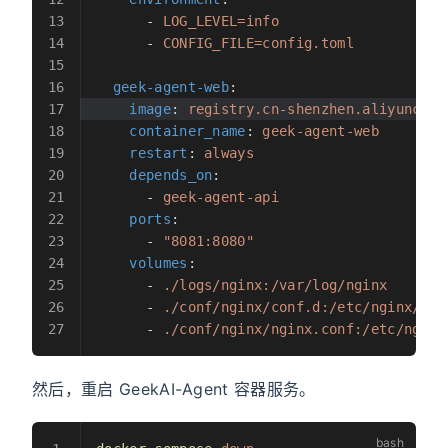
      - 
LOG_LEVEL=info
      - 
CONFIG_FILE=config.toml
  geek-agent-web
:
    image
: 
registry.cn-shenzhen.aliyuncs.c
    container_name
: 
geek-agent-web
    restart
: 
always
    depends_on
:
      - 
geek-agent-api
    ports
:
      - 
"8081:8080"
    volumes
:
      - 
./logs/nginx:/var/log/nginx
      - 
./conf/nginx/conf.d:/etc/nginx/con
      - 
./conf/nginx/nginx.conf:/etc/nginx
然后，重启 GeekAI-Agent 容器服务。